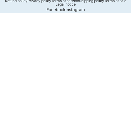
Refund policy
Privacy policy
Terms of service
Shipping policy
Terms of sale
Legal notice
Facebook
Instagram