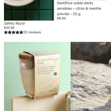
Sold out
Dentifrice solide dents
sensibles – citron & menthe
poivrée – 20 g
€6.00
Safety Razor
€32.50
33 reviews