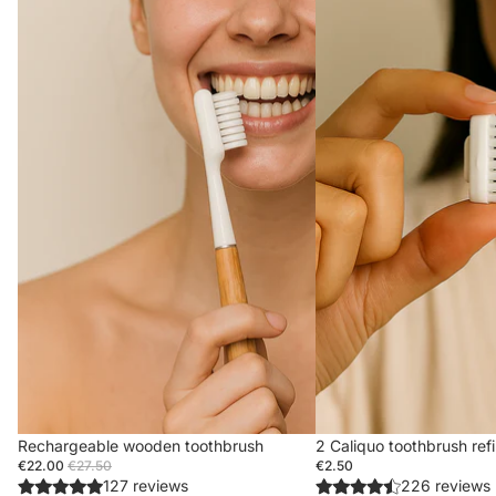
Sale
Rechargeable wooden toothbrush
2 Caliquo toothbrush refil
€22.00
€27.50
€2.50
127 reviews
226 reviews