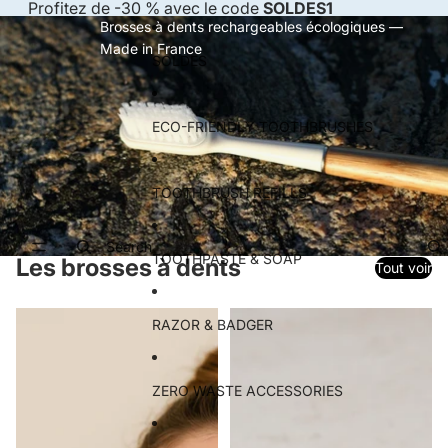
Skip to content
Profitez de -30 % avec le code
SOLDES1
Brosses à dents rechargeables écologiques —
Made in France
SOLDES
ECO-FRIENDLY TOOTHBRUSHES
TOOTHBRUSH REFILLS
Search
TOOTHPASTE & SOAP
Les brosses à dents
Tout voir
RAZOR & BADGER
ZERO WASTE ACCESSORIES