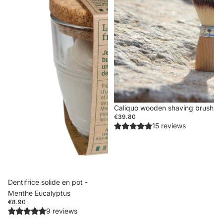
Caliquo wooden shaving brush
€39.80
15 reviews
Sold out
Dentifrice solide en pot -
Menthe Eucalyptus
€8.90
9 reviews