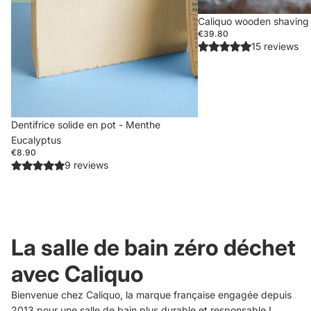
Caliquo wooden shaving
€39.80
15 reviews
Sold out
Dentifrice solide en pot - Menthe
Eucalyptus
€8.90
9 reviews
La salle de bain zéro déchet
avec Caliquo
Bienvenue chez Caliquo, la marque française engagée depuis
2013 pour une salle de bain plus durable et responsable !