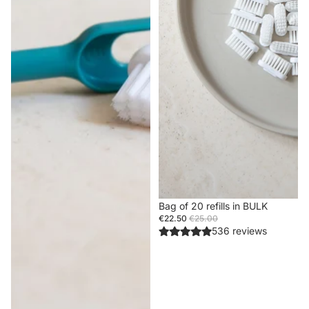
Sale
Bag of 20 refills in BULK
€22.50
€25.00
536 reviews