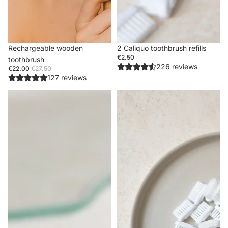
Sale
Rechargeable wooden
2 Caliquo toothbrush refills
€2.50
toothbrush
226 reviews
€22.00
€27.50
127 reviews