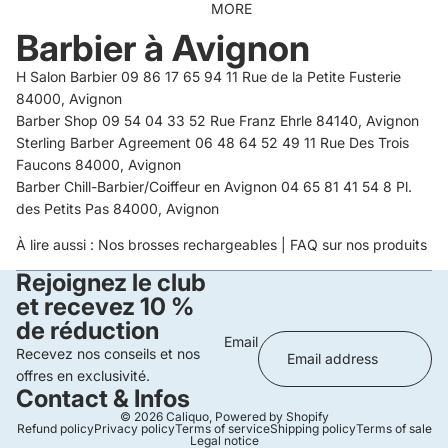
MORE
Barbier à Avignon
H Salon Barbier 09 86 17 65 94 11 Rue de la Petite Fusterie
84000, Avignon
Barber Shop 09 54 04 33 52 Rue Franz Ehrle 84140, Avignon
Sterling Barber Agreement 06 48 64 52 49 11 Rue Des Trois
Faucons 84000, Avignon
Barber Chill-Barbier/Coiffeur en Avignon 04 65 81 41 54 8 Pl.
des Petits Pas 84000, Avignon
À lire aussi :
Nos brosses rechargeables
|
FAQ sur nos produits
Rejoignez le club
et recevez 10 %
de réduction
Email
Recevez nos conseils et nos
offres en exclusivité.
Contact & Infos
© 2026
Caliquo
,
Powered by Shopify
Refund policy
Privacy policy
Terms of service
Shipping policy
Terms of sale
Legal notice