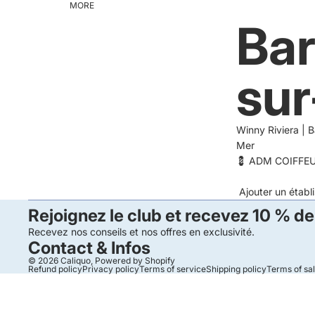
MORE
Bar
su
Winny Riviera |
Mer
💈 ADM COIFFEU
Ajouter un étab
Rejoignez le club et recevez 10 % de
Recevez nos conseils et nos offres en exclusivité.
Contact & Infos
© 2026
Caliquo
,
Powered by Shopify
Refund policy
Privacy policy
Terms of service
Shipping policy
Terms of sa