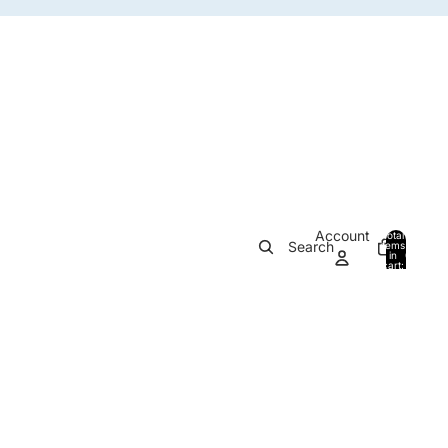
Account
Total
Search
items
in
0
cart:
0