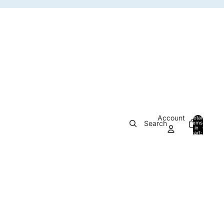
Account
Total
Search
items
in
0
cart:
0