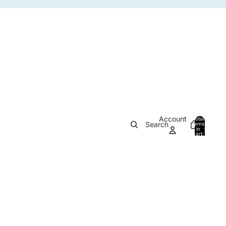
Account
Total
Search
items
in
0
cart:
0