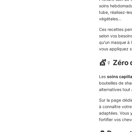
soins hebdomada
tube, réalisez-le
végétales...
Ces recettes per
selon vos besoins
qu’un masque à l
vous appliquez s
💇♀️ Zéro
Les
soins capill
bouteilles de sh
alternatives tout
Sur la page déd
à connaître votre
adaptées. Vous y
fortifier vos che