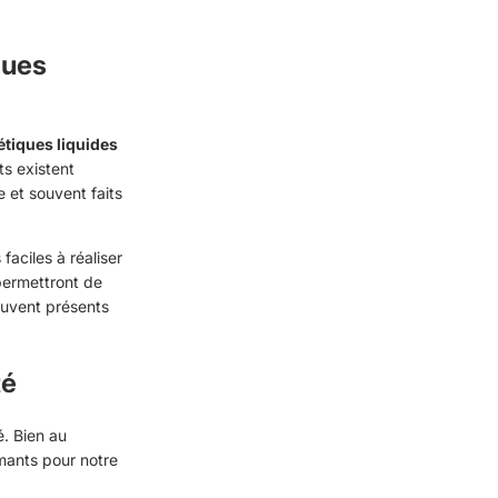
ques
tiques liquides
ts existent
 et souvent faits
s
faciles à réaliser
permettront de
ouvent présents
té
é. Bien au
rmants pour notre