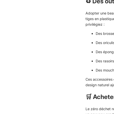
♻️ Des out
Adopter une beaut
tiges en plastiqu
privilégiez :
Des brosse
Des oriculi
Des épong
Des rasoir
Des mouchoi
Ces accessoires 
design naturel aj
🛒 Achet
Le zéro déchet r