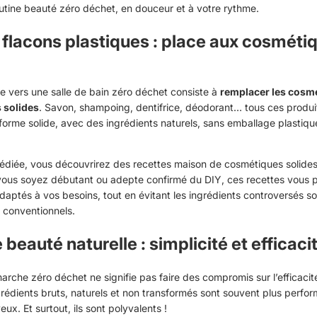
outine beauté zéro déchet, en douceur et à votre rythme.
s flacons plastiques : place aux cosméti
e vers une salle de bain zéro déchet consiste à
remplacer les cosmé
 solides
. Savon, shampoing, dentifrice, déodorant… tous ces produi
forme solide, avec des ingrédients naturels, sans emballage plastique
édiée, vous découvrirez des
recettes maison de cosmétiques solide
ous soyez débutant ou adepte confirmé du DIY, ces recettes vous 
daptés à vos besoins, tout en évitant les ingrédients controversés s
s conventionnels.
 beauté naturelle : simplicité et efficaci
rche zéro déchet ne signifie pas faire des compromis sur l’efficacit
grédients bruts, naturels et non transformés sont souvent plus perfo
ux. Et surtout, ils sont polyvalents !