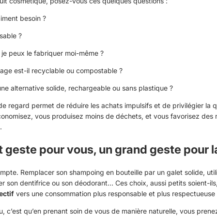
it cosmétique, posez-vous ces quelques questions :
aiment besoin ?
lisable ?
 je peux le fabriquer moi-même ?
age est-il recyclable ou compostable ?
 une alternative solide, rechargeable ou sans plastique ?
regard permet de réduire les achats impulsifs et de privilégier la qu
conomisez, vous produisez moins de déchets, et vous favorisez des
.
t geste pour vous, un grand geste pour l
pte. Remplacer son shampoing en bouteille par un galet solide, utili
er son dentifrice ou son déodorant… Ces choix, aussi petits soient-ils
ctif
vers une consommation plus responsable et plus respectueuse 
u, c’est qu’en prenant soin de vous de manière naturelle, vous prene