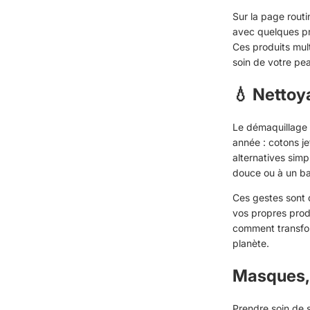
Sur la page
routi
avec quelques pro
Ces produits mult
soin de votre pe
💧 Nettoy
Le démaquillage 
année : cotons je
alternatives sim
douce ou à un b
Ces gestes sont 
vos propres prod
comment transform
planète.
Masques,
Prendre soin de s