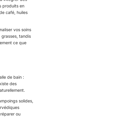
 produits en
de café, huiles
aliser vos soins
 grasses, tandis
ctement ce que
lle de bain :
xiste des
naturellement.
ampoings solides,
urvédiques
 réparer ou