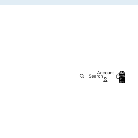
Account
Total
Search
items
in
0
cart:
0