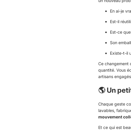
un nouveau produ
En ai-je vr
Est-il réuti
Est-ce que
Son emball
Existe-t-il
Ce changement de 
quantité. Vous é
artisans engagés
🌎 Un peti
Chaque geste com
lavables, fabriqu
mouvement colle
Et ce qui est bea