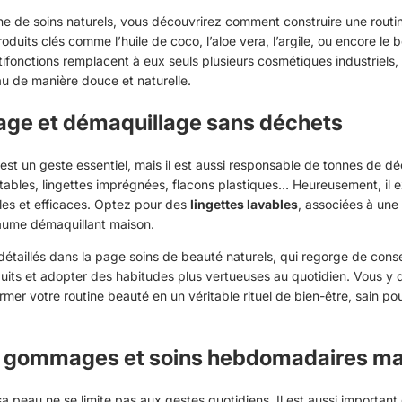
ne de soins naturels
, vous découvrirez comment construire une routin
duits clés comme l’huile de coco, l’aloe vera, l’argile, ou encore le b
ifonctions remplacent à eux seuls plusieurs cosmétiques industriels,
au de manière douce et naturelle.
age et démaquillage sans déchets
est un geste essentiel, mais il est aussi responsable de tonnes de 
tables, lingettes imprégnées, flacons plastiques… Heureusement, il e
ples et efficaces. Optez pour des
lingettes lavables
, associées à une
aume démaquillant maison.
détaillés dans la page
soins de beauté naturels
, qui regorge de conse
uits et adopter des habitudes plus vertueuses au quotidien. Vous y 
er votre routine beauté en un véritable rituel de bien-être, sain pou
 gommages et soins hebdomadaires ma
a peau ne se limite pas aux gestes quotidiens. Il est aussi important