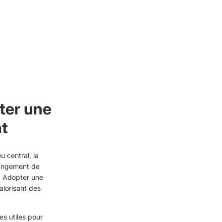
ter une
nt
 central, la
hangement de
. Adopter une
alorisant des
s utiles pour