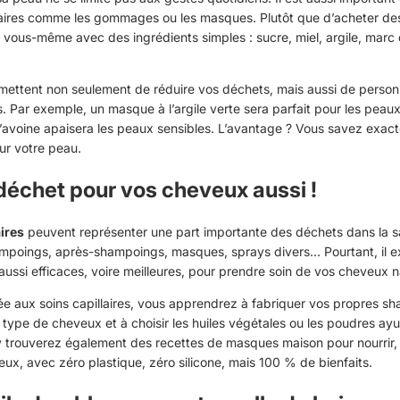
ires comme les gommages ou les masques. Plutôt que d’acheter des
s vous-même avec des ingrédients simples : sucre, miel, argile, marc 
mettent non seulement de réduire vos déchets, mais aussi de personn
. Par exemple, un masque à l’argile verte sera parfait pour les peaux
’avoine apaisera les peaux sensibles. L’avantage ? Vous savez exa
ur votre peau.
 déchet pour vos cheveux aussi !
aires
peuvent représenter une part importante des déchets dans la sa
ampoings, après-shampoings, masques, sprays divers... Pourtant, il e
 aussi efficaces, voire meilleures, pour prendre soin de vos cheveux 
iée aux
soins capillaires
, vous apprendrez à fabriquer vos propres sh
 type de cheveux et à choisir les huiles végétales ou les poudres ay
 trouverez également des recettes de masques maison pour nourrir,
veux, avec zéro plastique, zéro silicone, mais 100 % de bienfaits.