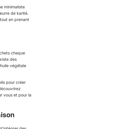
e minimaliste
eurre de karité.
 tout en prenant
déchets chaque
xiste des
 huile végétale
ils pour créer
découvrirez
r vous et pour la
ison
 d’intégrer des