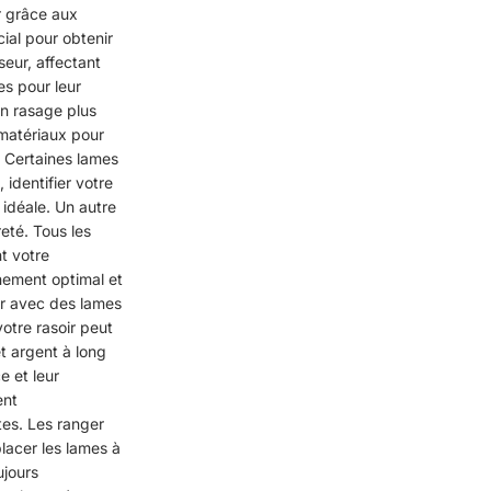
r grâce aux
cial pour obtenir
seur, affectant
es pour leur
 un rasage plus
 matériaux pour
. Certaines lames
 identifier votre
idéale. Un autre
eté. Tous les
t votre
gnement optimal et
er avec des lames
votre rasoir peut
t argent à long
e et leur
ent
tes. Les ranger
placer les lames à
ujours