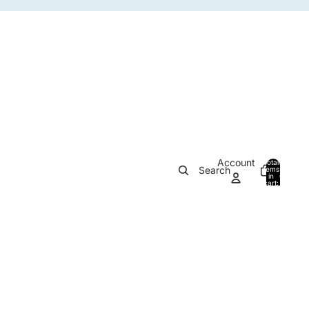
Account
Total
Search
items
in
0
cart:
0