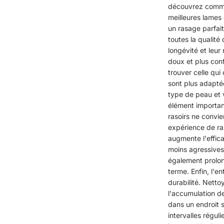
découvrez commen
meilleures lames 
un rasage parfait
toutes la qualité
longévité et leur
doux et plus conf
trouver celle qui
sont plus adaptée
type de peau et 
élément important
rasoirs ne convie
expérience de ras
augmente l'effic
moins agressives,
également prolon
terme. Enfin, l'e
durabilité. Netto
l'accumulation de
dans un endroit s
intervalles régul