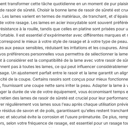
t transformer cette tâche quotidienne en un moment de pur plaisi
de rasoir de sûreté. Choisir la bonne lame de rasoir de sûreté est cru
. Les lames varient en termes de matériaux, de tranchant, et d'épais
 de votre rasage. Les lames en acier inoxydable sont souvent préféré
 résistance à la rouille, tandis que celles en platine sont prisées pour
ortable. Il est essentiel d'expérimenter avec différentes marques et
 correspond le mieux à votre style de rasage et à votre type de peau
s aux peaux sensibles, réduisant les irritations et les coupures. Ainsi,
vos préférences personnelles vous permettra de sélectionner la lame 
 à considérer est la compatibilité de la lame avec votre rasoir de sûr
nnent pas à toutes les lames, ce qui peut influencer considérablemen
age. Un ajustement parfait entre le rasoir et la lame garantit un ali
acité de la coupe. Certains rasoirs sont conçus pour mieux fonctionn
 fournissant une coupe nette sans irriter la peau. Adapter la lame à 
ger la durée de vie de votre équipement, vous économisant temps e
ntretien des lames de rasoir de sûreté est crucial pour leur performanc
yer régulièrement vos lames sous l'eau après chaque utilisation prévi
 résidus de savon et de poils, garantissant qu'elles restent tranchan
ec et sécurisé évite la corrosion et l'usure prématurée. De plus, rem
iers, selon votre fréquence de rasage, est essentiel pour un rasage to