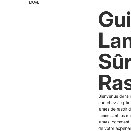
MORE
Gui
Lam
Sûr
Ras
Bienvenue dans no
cherchez à optimi
lames de rasoir 
minimisant les ir
lames, comment ch
de votre expérie