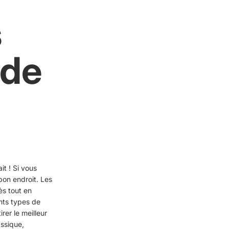
s
 de
t ! Si vous
bon endroit. Les
ès tout en
ents types de
rer le meilleur
ssique,