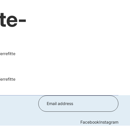
te-
rrefitte
rrefitte
Facebook
Instagram