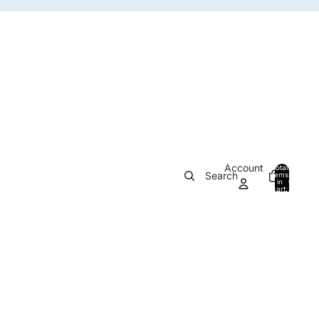
Account
Total
Search
items
in
0
cart:
0