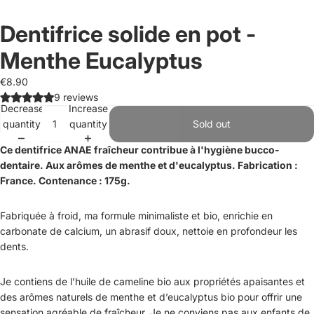
Dentifrice solide en pot -
Menthe Eucalyptus
€8.90
9 reviews
Decrease
Increase
quantity
quantity
Sold out
Ce dentifrice ANAE fraîcheur contribue à l'hygiène bucco-
dentaire. Aux arômes de menthe et d'eucalyptus. Fabrication :
France. Contenance : 175g.
Fabriquée à froid, ma formule minima­liste et bio, enrichie en
carbonate de cal­cium, un abrasif doux, nettoie en profon­deur les
dents.
Je contiens de l’huile de cameline bio aux propriétés apaisantes et
des arômes naturels de menthe et d’eucalyptus bio pour offrir une
sensa­tion agréable de fraîcheur. Je ne conviens pas aux enfants de