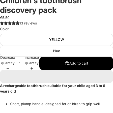
Children's toothbrush
discovery pack
€5.50
13 reviews
Color
YELLOW
Blue
Decrease
Increase
quantity
quantity
Add to cart
A rechargeable toothbrush suitable for your child aged 3 to 6
years old
Short, plump handle: designed for children to grip well