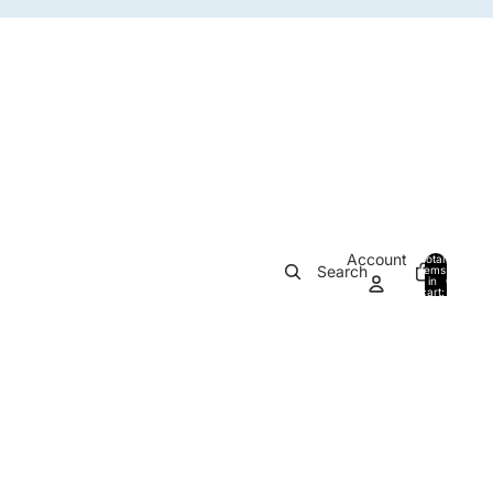
Account
Total
Search
items
in
0
cart:
0