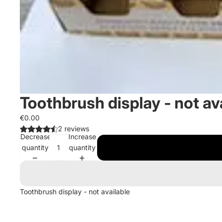
Toothbrush display - not ava
€0.00
2 reviews
Decrease
Increase
quantity
quantity
Toothbrush display - not available