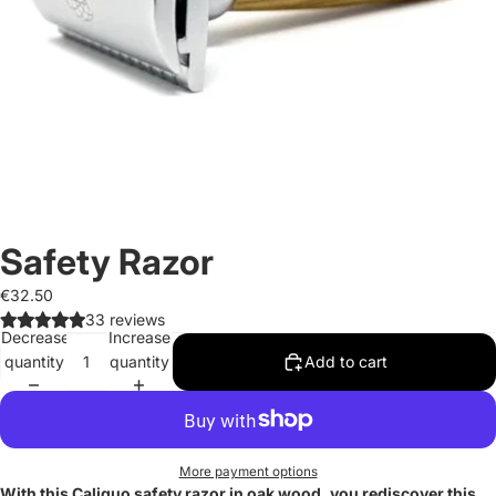
Safety Razor
€32.50
33 reviews
Decrease
Increase
quantity
quantity
Add to cart
More payment options
With this Caliquo safety razor in oak wood, you rediscover this